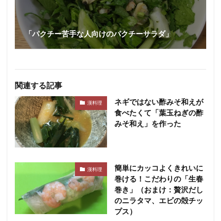
「パクチー苦手な人向けのパクチーサラダ」
関連する記事
ネギではない酢みそ和えが
漢料理
食べたくて「葉玉ねぎの酢
みそ和え」を作った
簡単にカッコよくきれいに
漢料理
巻ける！こだわりの「生春
巻き」（おまけ：贅沢だし
のニラタマ、エビの殻チッ
プス）