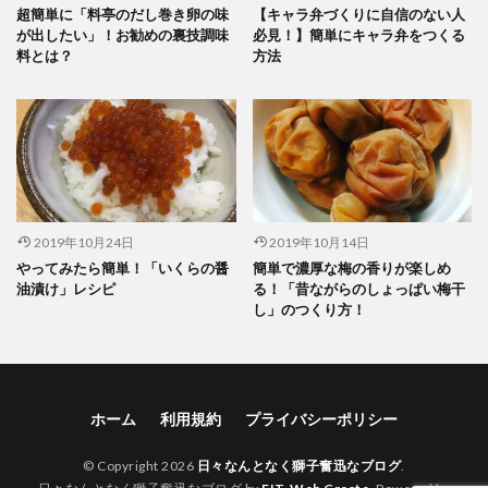
超簡単に「料亭のだし巻き卵の味
【キャラ弁づくりに自信のない人
が出したい」！お勧めの裏技調味
必見！】簡単にキャラ弁をつくる
料とは？
方法
2019年10月24日
2019年10月14日
やってみたら簡単！「いくらの醤
簡単で濃厚な梅の香りが楽しめ
油漬け」レシピ
る！「昔ながらのしょっぱい梅干
し」のつくり方！
ホーム
利用規約
プライバシーポリシー
© Copyright 2026
日々なんとなく獅子奮迅なブログ
.