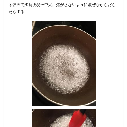
③強火で沸騰後弱〜中火。焦がさないように混ぜながらだら
だらする