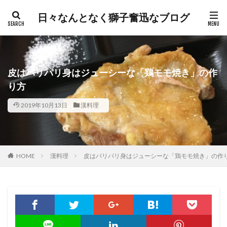
日々なんとなく獅子奮迅なブログ
皮はパリパリ身はジューシーな「鶏モモ焼き」の作
り方
2019年10月13日
漢料理
HOME
漢料理
皮はパリパリ身はジューシーな「鶏モモ焼き」の作