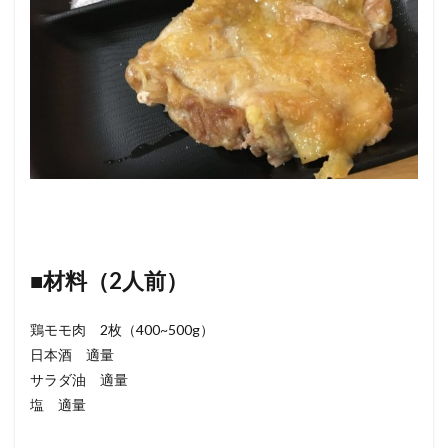
■材料（2人前）
鶏モモ肉 2枚（400~500g）
日本酒 適量
サラダ油 適量
塩 適量