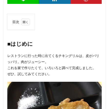
目次
1
■は
じめ
に
■はじめに
2
■材
レストランに行った時に出てくるチキングリルは、皮がパリ
料
ッパリ。肉がジューシー。
（2
人
これを家で作りたくて、いろいろと調べて完成しました。
前）
ぜひ、試してみてください。
3
■作
り方