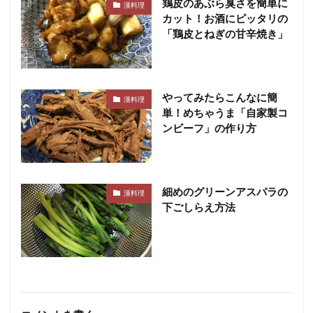
鶏皮のあぶら臭さを簡単に
漢料理
カット！お酒にピッタリの
「鶏皮とねぎの甘辛焼き」
やってみたらこんなに簡
漢料理
単！めちゃうま「自家製コ
ンビーフ」の作り方
細めのグリーンアスパラの
漢料理
下ごしらえ方法