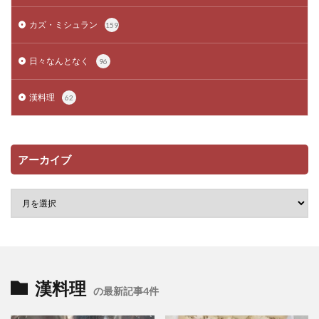
カズ・ミシュラン
159
日々なんとなく
96
漢料理
62
アーカイブ
漢料理
の最新記事4件