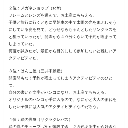
２位：メガネショップ（zoff）
フレームとレンズを選んで、お土産にもらえる。
子供と旅行に行くときに早朝車の中で太陽の光をまぶしそう
にしている姿を見て、どうせならちゃんとしたサングラスを
と狙っていったが、開園から４０分くらいで予約が埋まって
しまっていた。
何度か試みたが、最初から目的にして参加しないと難しいア
クティビティだ。
３位：はんこ屋（三井不動産）
開園間もなく予約が埋まってしまうアクティビティのひと
つ。
自分の書いた文字がハンコになり、お土産でもらえる。
オリジナルのハンコが手に入るので、なにかと大人のまねを
したい子供には人気のアクティビティなのだろう。
４位：絵の具屋（サクラクレパス）
絵の具のチューブづめが体験でき、２５色ある中から好きな