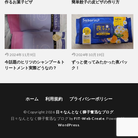
作るお菓子ピザ
簡単餃子の皮ピザの作り方
2024年11月9日
2024年10月19日
今話題のヒリツのシャンプー＆ト
ずっと使ってみたかった夜パッ
リートメント実際どうなの？
ク！
ホーム
利用規約
プライバシーポリシー
© Copyright 2026
日々なんとなく獅子奮迅なブログ
.
日々なんとなく獅子奮迅なブログ by
FIT-Web Create
. Powered by
WordPress
.