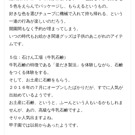
５色をえらんでパッケージし、もらえるというもの。
好きな色を選びチューブに機械で入れて持ち帰れる、という
一連の行為が楽しいのだろう。
開園間もなく予約が埋まってしまう。
いつの時代もお絵かき関連グッズは子供のあこがれのアイテ
ムです。
５位：石けん工場（牛乳石鹸）
牛乳石鹸の特徴である「釜だき製法」を体験しながら、石鹸
をつくる体験をする。
そして、お土産に石鹸をもらう。
２０１６年の７月にオープンしたばかりだが、すでに人気が
出始めているようです。
お土産に石鹸、というと、ふーんという人もいるかもしれま
せんが、あの、高級な牛乳石鹸ですよ。
そりゃ人気出ますよね。
甲子園では以前からあったようです。