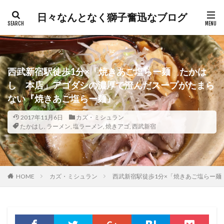
日々なんとなく獅子奮迅なブログ
西武新宿駅徒歩1分×「焼きあご塩らー麺 たかは
し 本店」アゴダシの濃厚で澄んだスープがたまら
ない『焼きあご塩らー麺』
2017年11月6日
カズ・ミシュラン
たかはし
,
ラーメン
,
塩ラーメン
,
焼きアゴ
,
西武新宿
HOME
カズ・ミシュラン
西武新宿駅徒歩1分×「焼きあご塩らー