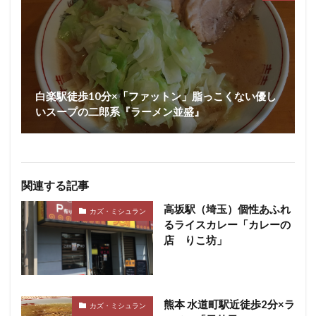
白楽駅徒歩10分×「ファットン」脂っこくない優し
いスープの二郎系『ラーメン並盛』
関連する記事
高坂駅（埼玉）個性あふれ
カズ・ミシュラン
るライスカレー「カレーの
店 りこ坊」
熊本 水道町駅近徒歩2分×ラ
カズ・ミシュラン