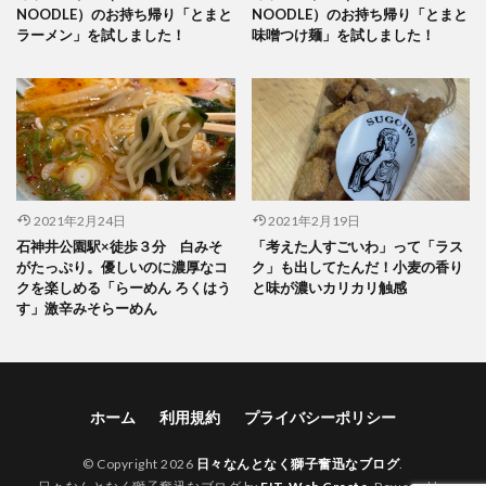
NOODLE）のお持ち帰り「とまと
NOODLE）のお持ち帰り「とまと
ラーメン」を試しました！
味噌つけ麺」を試しました！
2021年2月24日
2021年2月19日
石神井公園駅×徒歩３分 白みそ
「考えた人すごいわ」って「ラス
がたっぷり。優しいのに濃厚なコ
ク」も出してたんだ！小麦の香り
クを楽しめる「らーめん ろくはう
と味が濃いカリカリ触感
す」激辛みそらーめん
ホーム
利用規約
プライバシーポリシー
© Copyright 2026
日々なんとなく獅子奮迅なブログ
.