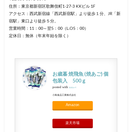
住所：東京都新宿区歌舞伎町1-27-3 KKビル 1F
アクセス：西武新宿線「西武新宿駅」より徒歩１分、JR「新
宿駅」東口より徒歩５分。
営業時間：11：00～翌5：00（L.O5：00）
定休日：無休（年末年始を除く）
お歳暮 焼飛魚 (焼あご) 個
包装入 500ｇ
posted with
カエレバ
小島食品工業株式会社
Amazon
楽天市場