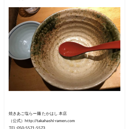
焼きあご塩らー麺 たかはし 本店
（公式）http://takahashi-ramen.com
TEL:050-5571-5573