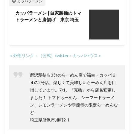
カッパラーメン
まと
味噌
カッパラーメン | 自家製麺のトマ
つけ
トラーメンと唐揚げ｜東京 埼玉
麺」
を作
って
みた
感想
とお
勧め
＜外部リンク：（公式）twitter：カッパハウス＞
トッ
ピン
グ！
所沢駅徒歩3分のらーめん店で福生・カッパ６
3
■カッ
４の2号店。楽しくて美味しいらーめん店を目
パハウス
（KAPPA
指しています。7/1、『完熟』から店名変更し
HOUSE
ました！ トマトらーめん、シーフードラーメ
NOODLE）
ン、レモンラーメンや季節毎の限定らーめんな
の「お持ち
帰り とまと
ど。
味噌つけ
埼玉県所沢市旭町2-1
麺」まとめ