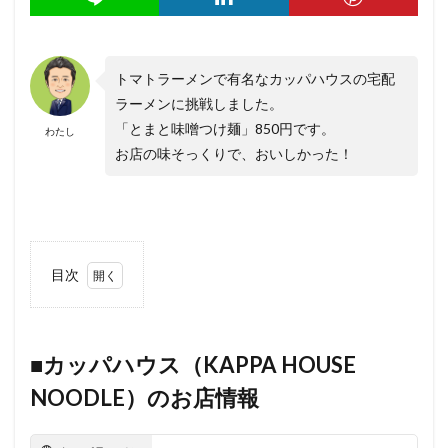
トマトラーメンで有名なカッパハウスの宅配
ラーメンに挑戦しました。
「とまと味噌つけ麺」850円です。
わたし
お店の味そっくりで、おいしかった！
目次
1
■カッ
パハウス
（KAPPA
HOUSE
■カッパハウス（KAPPA HOUSE
NOODLE）
NOODLE）のお店情報
のお店情報
2
■「と