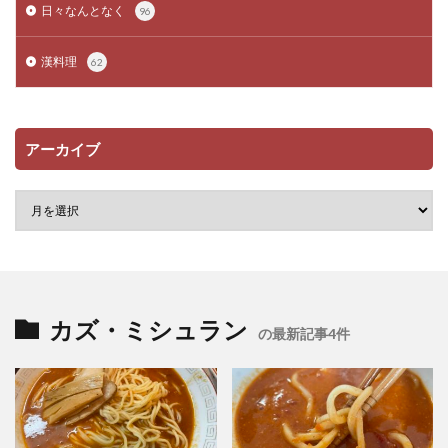
日々なんとなく
96
漢料理
62
アーカイブ
カズ・ミシュラン
の最新記事4件