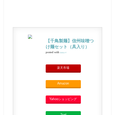
【千鳥製麺】信州味噌つ
け麺セット（具入り）
posted with
カエレバ
楽天市場
Amazon
Yahooショッピング
7net