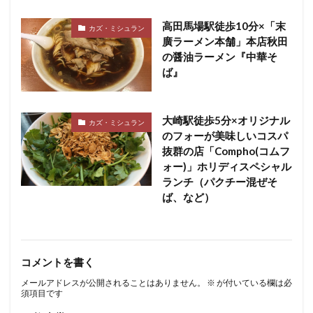
高田馬場駅徒歩10分×「末
カズ・ミシュラン
廣ラーメン本舗」本店秋田
の醤油ラーメン『中華そ
ば』
大崎駅徒歩5分×オリジナル
カズ・ミシュラン
のフォーが美味しいコスパ
抜群の店「Compho(コムフ
ォー)」ホリディスペシャル
ランチ（パクチー混ぜそ
ば、など）
コメントを書く
メールアドレスが公開されることはありません。
※
が付いている欄は必
須項目です