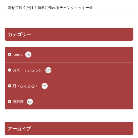
混ぜて焼くだけ！簡単に作れるチャンククッキー🍪
カテゴリー
Items
40
カズ・ミシュラン
159
日々なんとなく
96
漢料理
62
アーカイブ