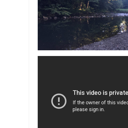
見ら
れま
す
1.2
・景
色
1.3
・浅
いエ
リア
の様
子
1.4
・飛
び込
める
エリ
アの
様子