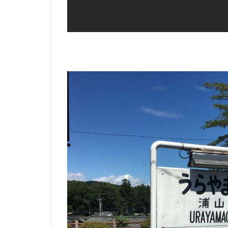
1.5
・炊
飯エ
リア
1.6
・キ
ャン
プフ
ァイ
ヤー
1.7
・朝
の様
子
2
■詳
細
情
報