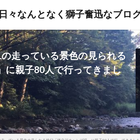
日々なんとなく獅子奮迅なブロ
SLの走っている景色の見られる
」に親子80人で行ってきまし