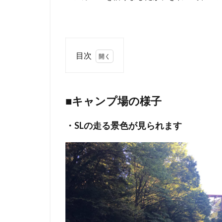
目次
1
■キ
ャ
■キャンプ場の様子
ン
プ
場
・SLの走る景色が見られます
の
様
子
1.1
・SL
の走
る景
色が