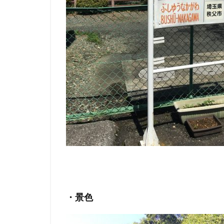
2.1
＜料
金＞
2.2
＜住
所・
TEL
など
＞
・景色