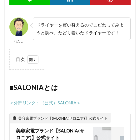
ドライヤーを買い替えるのでこだわってみよ
うと調べ、たどり着いたドライヤーです！
わたし
目次
1
■SALONIA
とは
■SALONIAとは
2
■SALONIA
のスピー
＜外部リンク：（公式）SALONIA＞
ディーイ
オンドラ
イヤーの
美容家電ブランド【SALONIA(サロニア)】公式サイト
特徴
美容家電ブランド【SALONIA(サ
3
ロニア)】公式サイト
■SALONIA「ス