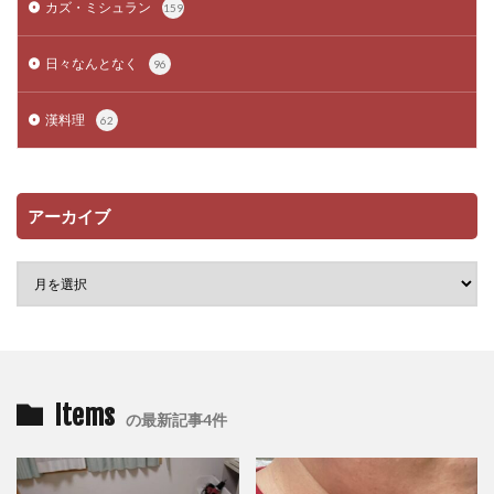
カズ・ミシュラン
159
日々なんとなく
96
漢料理
62
アーカイブ
Items
の最新記事4件