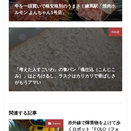
牛を一頭買いで格安格別のうまさ！練馬駅「焼肉ホ
ルモン よんちゃん1号店」
Next
「考えた人すごいわ」の食パン「魂仕込（こんじこ
み）」はとろけるし、ラスクはカリカリで香ばしさ
がもうアマい
関連する記事
赤外線で障害物をよけて歩
Items
くロボット「FOLO（フォ