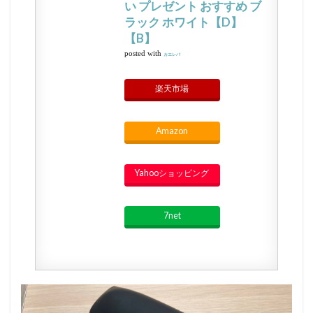
い プレゼント おすすめ ブ
ラック ホワイト【D】
【B】
posted with
カエレバ
楽天市場
Amazon
Yahooショッピング
7net