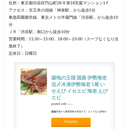
住所：東京都渋谷区円山町28-8 第18宮庭マンション1Ｆ
アクセス：京王井の頭線「神泉駅」から徒歩5分
東急田園都市線、東京メトロ半蔵門線「渋谷駅」から徒歩10
分
ＪＲ「渋谷駅」南口から徒歩10分
営業時間：11:30～15:00、18:00～23:00（スープなくなり次
第終了）
定休日：日曜日
築地の王様 国産 伊勢海老
活〆冷凍伊勢海老 5尾 い
せえび イセエビ 海老 えび
エビ
posted with
カエレバ
築地市場から厳選海鮮を発送する「まぐろなら築地の王様」
Amazon