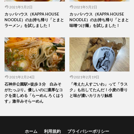
2021年5月2日
2021年5月2日
カッパハウス（KAPPA HOUSE
カッパハウス（KAPPA HOUSE
NOODLE）のお持ち帰り「とまと
NOODLE）のお持ち帰り「とまと
ラーメン」を試しました！
味噌つけ麺」を試しました！
2021年2月24日
2021年2月19日
石神井公園駅×徒歩３分 白みそ
「考えた人すごいわ」って「ラス
がたっぷり。優しいのに濃厚なコ
ク」も出してたんだ！小麦の香り
クを楽しめる「らーめん ろくはう
と味が濃いカリカリ触感
す」激辛みそらーめん
ホーム
利用規約
プライバシーポリシー