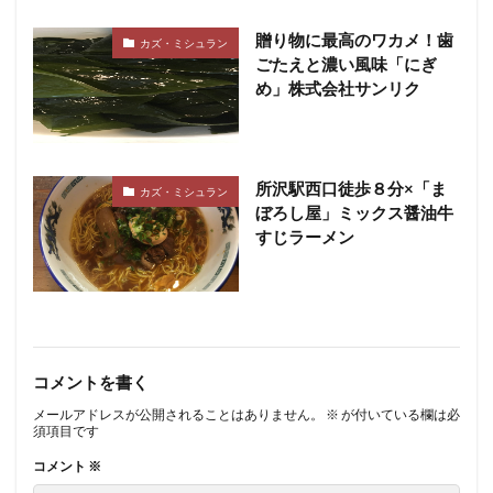
贈り物に最高のワカメ！歯
カズ・ミシュラン
ごたえと濃い風味「にぎ
め」株式会社サンリク
所沢駅西口徒歩８分×「ま
カズ・ミシュラン
ぼろし屋」ミックス醤油牛
すじラーメン
コメントを書く
メールアドレスが公開されることはありません。
※
が付いている欄は必
須項目です
コメント
※