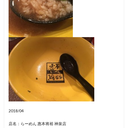
2018/04
店名：らーめん 惠本将裕 神泉店