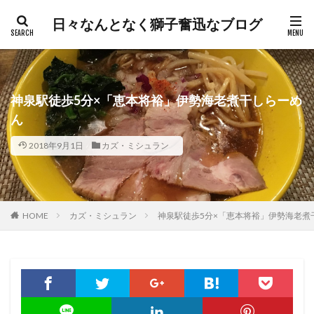
日々なんとなく獅子奮迅なブログ
神泉駅徒歩5分×「恵本将裕」伊勢海老煮干しらーめ
ん
2018年9月1日
カズ・ミシュラン
HOME
カズ・ミシュラン
神泉駅徒歩5分×「恵本将裕」伊勢海老煮