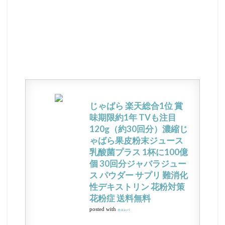
じゃばら 楽天総合1位 賞
味期限約1年 TVも注目
120g（約30回分）濃縮じ
ゃばら果皮粉末ジュース
乳酸菌プラス 1杯に100億
個 30回分ジャバラジュー
ス パウダー サプリ 難消化
性デキストリン 花粉対策
花粉症 送料無料
posted with
カエレバ