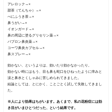
アレロック→×
2
甜茶（てんちゃ）→×
■病
べにふうき茶→×
院の
アレ
鼻うがい→×
ルギ
イオンガード→×
ーチ
鼻の周辺に塗るグリセリン薬→×
ェッ
クを
パブロン鼻炎薬→×
受け
コーワ鼻炎カプセル→×
た結
果
鼻スプレー→×
3
効かない、というよりは、効いたり効かなかったり。
■何
とか
効かない時にはもう、目も鼻も蛇口をひねったように痒みと
しな
涙と鼻水とくしゃみに苦しめられてきました。
くて
結論としては、とにかく、ことごとく試して失敗してきまし
は、
と思
た。
い立
った
※人により効果はちがいます。あくまで、私の花粉症には効
病気
き目がいまひとつだった、という結果です。
4