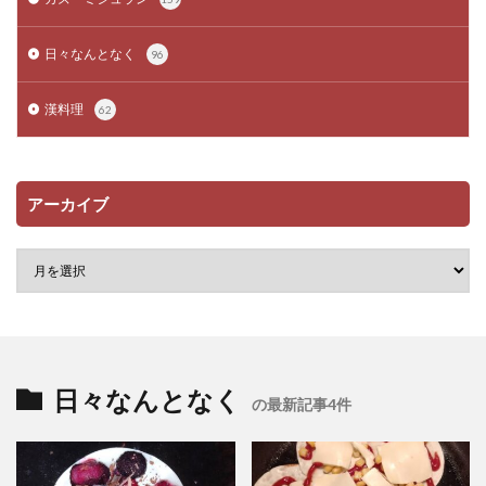
日々なんとなく
96
漢料理
62
アーカイブ
日々なんとなく
の最新記事4件