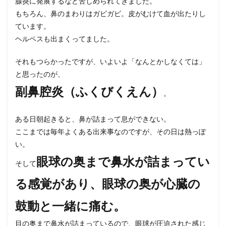
腺炎に発展するなど苦しめられてきました。
ュ
もちろん、鼻のまわりはガビガビ。皮がむけて血が出たりし
ア）
ています。
7
ヘルペスも出まくってました。
■シ
ダキ
ュア
それもつらかったですが、いよいよ「なんとかしなくては」
の価
と思ったのが、
格
副鼻腔炎（ふくびくえん）
8
。
■舌
下免
ある日朝起きると、鼻が詰まって息ができない。
疫療
法の
ここまでは毎年よくある出来事なのですが、その日は熱っぽ
効果
い。
（シ
ダキ
眼球の奥まで鼻水が詰まってい
そして
ュ
ア）
る感覚があり、眼球の奥が心臓の
鼓動と一緒に痛む。
目の奥まで鼻水が詰まっているので、眼球が圧迫された感じ