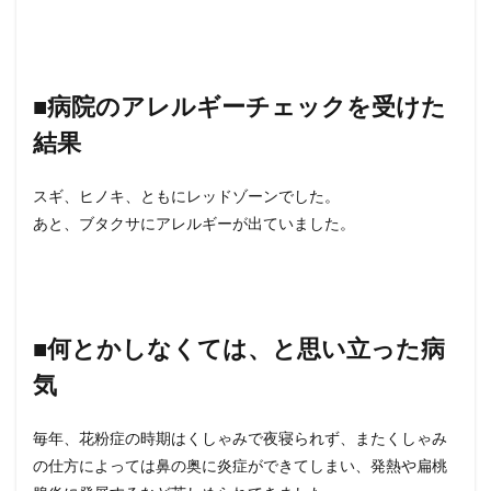
■舌
下免
疫療
法と
は
■病院のアレルギーチェックを受けた
5
結果
■舌
下免
疫療
スギ、ヒノキ、ともにレッドゾーンでした。
法の
あと、ブタクサにアレルギーが出ていました。
準備
（シ
ダキ
ュ
ア）
6
■何とかしなくては、と思い立った病
■舌
気
下免
疫療
法の
毎年、花粉症の時期はくしゃみで夜寝られず、またくしゃみ
注意
（シ
の仕方によっては鼻の奥に炎症ができてしまい、発熱や扁桃
ダキ