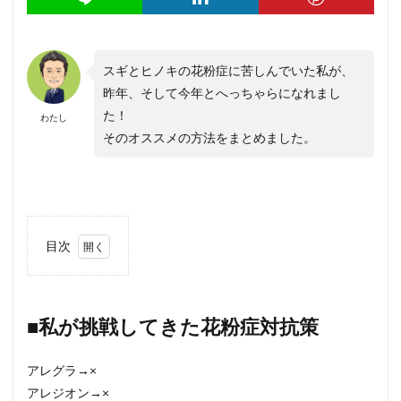
スギとヒノキの花粉症に苦しんでいた私が、
昨年、そして今年とへっちゃらになれまし
た！
わたし
そのオススメの方法をまとめました。
目次
1
■私
が挑
戦し
■私が挑戦してきた花粉症対抗策
てき
た花
粉症
アレグラ→×
対抗
アレジオン→×
策