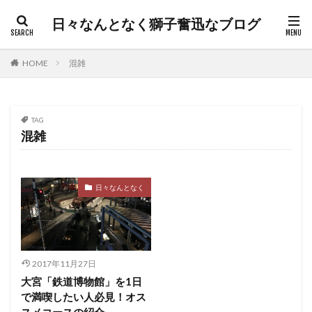
日々なんとなく獅子奮迅なブログ
HOME
混雑
TAG
混雑
日々なんとなく
2017年11月27日
大宮「鉄道博物館」を1日
で満喫したい人必見！オス
スメコースの紹介