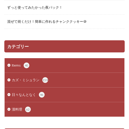
ずっと使ってみたかった夜パック！
混ぜて焼くだけ！簡単に作れるチャンククッキー🍪
カテゴリー
Items
40
カズ・ミシュラン
159
日々なんとなく
96
漢料理
62