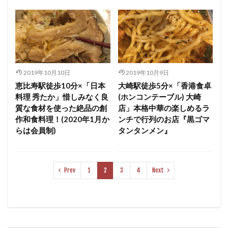
2019年10月10日
2019年10月9日
恵比寿駅徒歩10分×「日本
大崎駅徒歩5分×「香港食卓
料理 秀たか」惜しみなく良
(ホンコンテーブル) 大崎
質な食材を使った絶品の創
店」本格中華の楽しめるラ
作和食料理！(2020年1月か
ンチで行列のお店『黒ゴマ
らは会員制)
タンタンメン』
Prev
1
2
3
4
Next