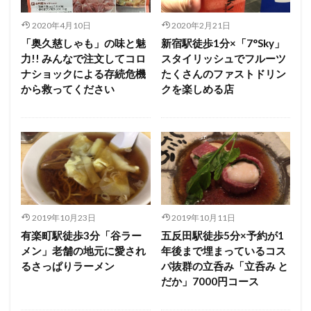
2020年4月10日
2020年2月21日
「奥久慈しゃも」の味と魅
新宿駅徒歩1分×「7°Sky」
力!! みんなで注文してコロ
スタイリッシュでフルーツ
ナショックによる存続危機
たくさんのファストドリン
から救ってください
クを楽しめる店
2019年10月23日
2019年10月11日
有楽町駅徒歩3分「谷ラー
五反田駅徒歩5分×予約が1
メン」老舗の地元に愛され
年後まで埋まっているコス
るさっぱりラーメン
パ抜群の立呑み「立呑み と
だか」7000円コース