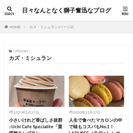
日々なんとなく獅子奮迅なブログ
HOME
カズ・ミシュラン (ページ2)
CATEGORY
カズ・ミシュラン
2021年1月27日
2020年11月17日
小さいけれど香ばしさ抜群
人生で食べたマカロンの中
♪Uchi Cafe Specialite「栗
で味もコスパもNo.1！
堪能モンブラン」
LADUREE（ラデュレ）の